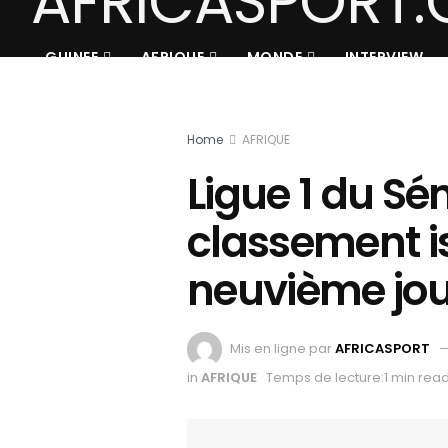
GUINEE
AFRIQUE
MONDE
INTERVIEW
Home
AFRIQUE
Ligue 1 du Sén
classement i
neuvième jou
Mis en ligne par
AFRICASPORT
in
AFRIQUE
Temps de lecture:1 min rea