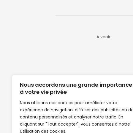
A venir
Nous accordons une grande importance
à votre vie privée
Nous utilisons des cookies pour améliorer votre
expérience de navigation, diffuser des publicités ou d
Clubs de football en Guinée | Footballeurs 
contenu personnalisés et analyser notre trafic. En
de Guinée de football | Mercato | Lions du
cliquant sur "Tout accepter", vous consentez à notre
News | Match en direct | But | Actualité au G
utilisation des cookies.
| Handball Guinee | Match Guinee | Champi