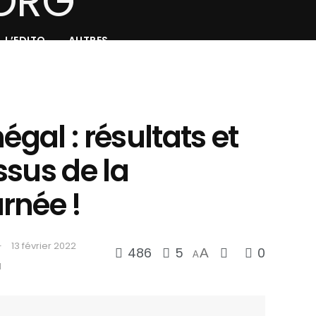
L’EDITO
AUTRES
égal : résultats et
ssus de la
rnée !
13 février 2022
486
5
0
A
A
d