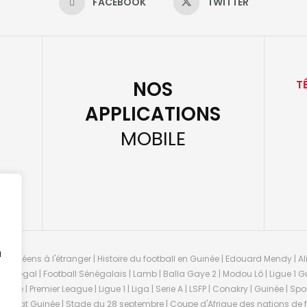
FACEBOOK
TWITTER
NOS
T
APPLICATIONS
MOBILE
u
guinéens à l'étranger | Histoire du football en Guinée | Edouard Mendy | Ali
 Sénégal | Football Sénégalais | Lamb | Balla Gaye 2 | Modou Lô | Ligue 1 Gu
uinée | Premier League | Ligue 1 | Liga | Serie A | LSFP | Conakry | Guinée | 
onnat Guinée | Stade du 28 septembre | Coupe d'Afrique des nations de fo