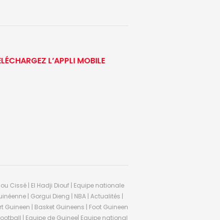
ÉLÉCHARGEZ L’APPLI MOBILE
ou Cissé | El Hadji Diouf | Equipe nationale
inéenne | Gorgui Dieng | NBA | Actualités |
Sport Guineen | Basket Guineens | Foot Guineen
otball | Equipe de Guinee| Equipe national