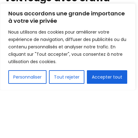
Mis en ligne par
AFRICASPORT
Nous accordons une grande importance
A
à votre vie privée
A
24 septembre 2023
Temps de lecture:1 min read
Nous utilisons des cookies pour améliorer votre
expérience de navigation, diffuser des publicités ou du
contenu personnalisés et analyser notre trafic. En
cliquant sur "Tout accepter", vous consentez à notre
utilisation des cookies.
FR
Personnaliser
Tout rejeter
Accepter tout
1.5k
PARTAGE
Dans le cadre de la 28e journée de la Ligue 1
Japonaise, Urawa Reds Diamond de José
Martinez