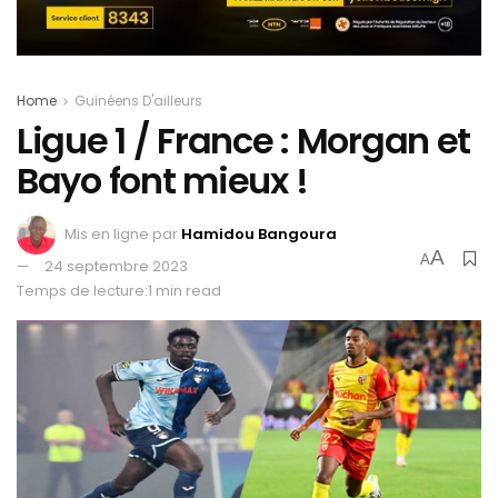
Home
Guinéens D'ailleurs
Ligue 1 / France : Morgan et
Bayo font mieux !
Mis en ligne par
Hamidou Bangoura
A
A
24 septembre 2023
Temps de lecture:1 min read