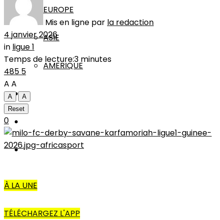
EUROPE
Mis en ligne par
la redaction
4 janvier 2026
ASIE
in
ligue 1
Temps de lecture:3 minutes
AMERIQUE
485
5
A
A
INTERVIEW
A
A
Reset
0
L’EDITO
AUTRES
À LA UNE
TÉLÉCHARGEZ L'APP