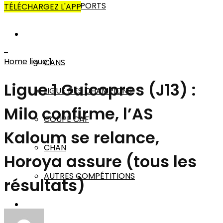
AUTRES SPORTS
TÉLÉCHARGEZ L'APP
AFRIQUE
Home
ligue 1
CANS
Ligue 1 Guicopres (J13) :
LIGUE DES CHAMPIONS
Milo confirme, l’AS
COUPE CAF
Kaloum se relance,
CHAN
Horoya assure (tous les
AUTRES COMPÉTITIONS
résultats)
MONDE