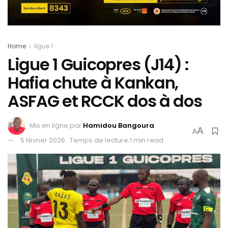
Home
ligue 1
Ligue 1 Guicopres (J14) :
Hafia chute à Kankan,
ASFAG et RCCK dos à dos
Mis en ligne par
Hamidou Bangoura
A
A
5 février 2026
Temps de lecture:1 min read