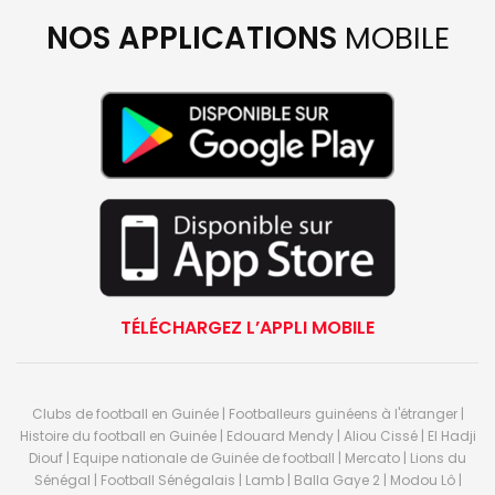
NOS APPLICATIONS
MOBILE
TÉLÉCHARGEZ L’APPLI MOBILE
Clubs de football en Guinée | Footballeurs guinéens à l'étranger |
Histoire du football en Guinée | Edouard Mendy | Aliou Cissé | El Hadji
Diouf | Equipe nationale de Guinée de football | Mercato | Lions du
Sénégal | Football Sénégalais | Lamb | Balla Gaye 2 | Modou Lô |