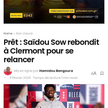
Home
Non classé
Prêt : Saïdou Sow rebondit
à Clermont pour se
relancer
Mis en ligne par
Hamidou Bangoura
A
A
5 février 2026
Temps de lecture:1 min read