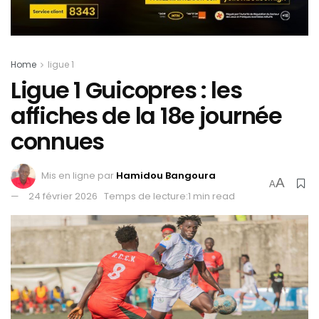
Home
ligue 1
Ligue 1 Guicopres : les
affiches de la 18e journée
connues
Mis en ligne par
Hamidou Bangoura
A
A
24 février 2026
Temps de lecture:1 min read