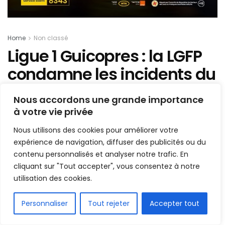
Home
Non classé
Ligue 1 Guicopres : la LGFP
condamne les incidents du
match Hafia – AS Kaloum
Nous accordons une grande importance
à votre vie privée
Mis en ligne par
Hamidou Bangoura
A
A
Nous utilisons des cookies pour améliorer votre
22 février 2026
Temps de lecture:3 minutes
expérience de navigation, diffuser des publicités ou du
contenu personnalisés et analyser notre trafic. En
cliquant sur "Tout accepter", vous consentez à notre
utilisation des cookies.
FR
Personnaliser
Tout rejeter
Accepter tout