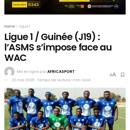
Home
ligue 1
Ligue 1 / Guinée (J19) :
l’ASMS s’impose face au
WAC
Mis en ligne par
AFRICASPORT
A
A
20 mai 2025
Temps de lecture:1 min read