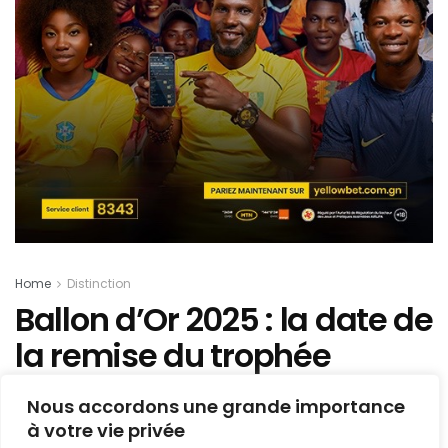
Home
Distinction
Ballon d’Or 2025 : la date de
la remise du trophée
dévoilée par France
Nous accordons une grande importance
Football
à votre vie privée