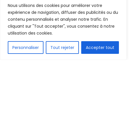
Nous utilisons des cookies pour améliorer votre
Mis en ligne par
AFRICASPORT
A
A
expérience de navigation, diffuser des publicités ou du
20 mai 2025
Temps de lecture:1 min read
contenu personnalisés et analyser notre trafic. En
cliquant sur "Tout accepter", vous consentez à notre
utilisation des cookies.
FR
Personnaliser
Tout rejeter
Accepter tout
1.5k
PARTAGE
La 69e cérémonie du Ballon d’Or, récompensant
les meilleurs joueurs et joueuses de la saison
2024-2025, se tiendra le 22 septembre prochain, a