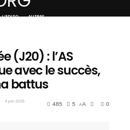
L’EDITO
AUTRES
ée (J20) : l’AS
e avec le succès,
ha battus
4 juin 2025
485
5
0
A
A