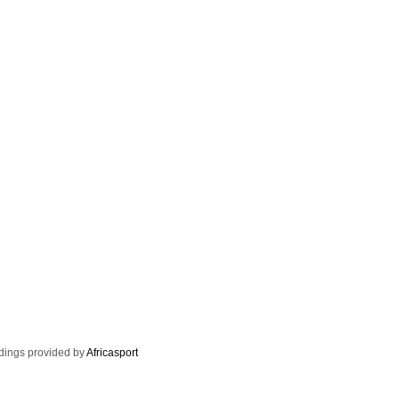
dings provided by
Africasport