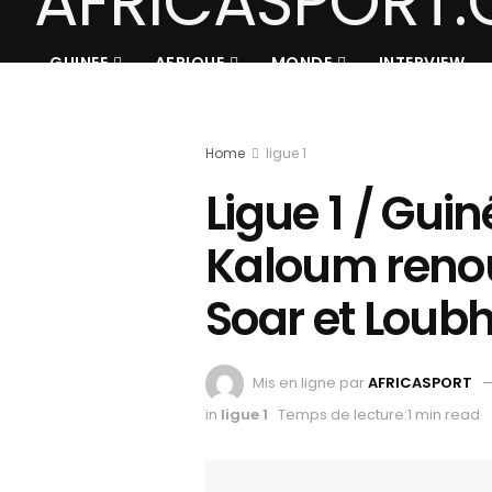
GUINEE
AFRIQUE
MONDE
INTERVIEW
Home
ligue 1
Ligue 1 / Guin
Kaloum renou
Soar et Loub
Mis en ligne par
AFRICASPORT
in
ligue 1
Temps de lecture:1 min read