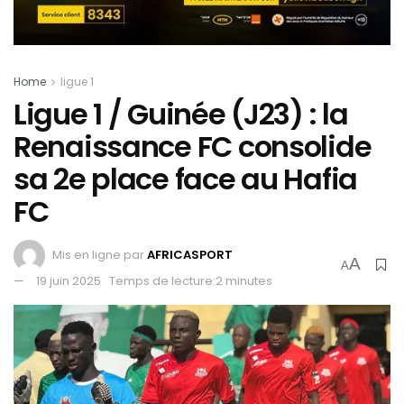
Home
ligue 1
Ligue 1 / Guinée (J23) : la
Renaissance FC consolide
sa 2e place face au Hafia
FC
Mis en ligne par
AFRICASPORT
A
A
19 juin 2025
Temps de lecture:2 minutes