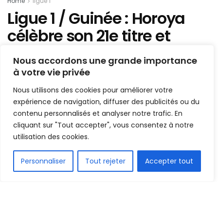
Home
ligue 1
Ligue 1 / Guinée : Horoya
célèbre son 21e titre et
s’assure une place en
Nous accordons une grande importance
Ligue des Champions CAF
à votre vie privée
Nous utilisons des cookies pour améliorer votre
Mis en ligne par
Hamidou Bangoura
A
A
expérience de navigation, diffuser des publicités ou du
19 juin 2025
Temps de lecture:1 min read
contenu personnalisés et analyser notre trafic. En
cliquant sur "Tout accepter", vous consentez à notre
utilisation des cookies.
FR
Personnaliser
Tout rejeter
Accepter tout