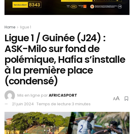
Home
ligue 1
Ligue 1 / Guinée (J24) :
ASK-Milo sur fond de
polémique, Hafia s’installe
à la première place
(condensé)
Mis en ligne par
AFRICASPORT
A
A
21 juin 2024
Temps de lecture:3 minutes