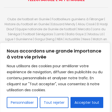
Clubs de football en Guinée | Footballeurs guinéens à l'étranger |
Histoire du football en Guinée | Edouard Mendy | Aliou Cissé | El Hadji
Diouf | Equipe nationale de Guinée de football | Mercato | Lions du
Sénégal | Football Sénégalais | Lamb | Balla Gaye 2 | Modou Lô |
Ligue 1 Guinéenne | Gorgui Dieng | NBA | Actualités | News | Match en
direct | But | Actualité au Guinée | Premier League | Ligue 1 | Liga | Serie
A | LSFP | Conakry | Guinée | Sport Guineen | Basket Guineens | Foot
Nous accordons une grande importance
Guineen | Handball Guinee | Match Guinee | Championnat Guinée |
à votre vie privée
Stade du 28 septembre | Coupe d'Afrique des nations de football |
Equipe de Guinee| Equipe national de Guinée | Senegal Equipe |
Nous utilisons des cookies pour améliorer votre
Guinée | Le Senegal | Dakar | Coupe de Guinée | Stade du 28
expérience de navigation, diffuser des publicités ou du
septembre | Foot Club | Sport Guinee | Sport Senegal | Paris Foot |
contenu personnalisés et analyser notre trafic. En
Sport en direct | Boxe | Sénégal Dakar | La Guinée | Live Sport | RTG |
cliquant sur "Tout accepter", vous consentez à notre
Guinee en direct | Foot en direct | Foot direct | Eurosports | Football
direct | Vidéo | Télécharger Africasport | Clubs de football guinéens |
utilisation des cookies.
Premier Bet Guinée | Guinee game | Pronostic | Pari foot Guinée |
Feguifoot.com. © 2023
Africasport
- Premium WordPress news &
FR
Personnaliser
Tout rejeter
Accepter tout
magazine theme by
Confordev
.