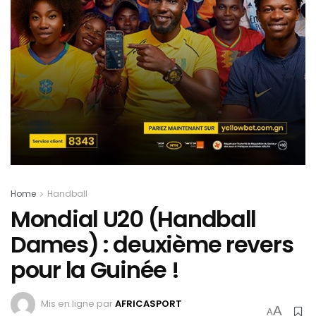
Home
Handball
Mondial U20 (Handball
Dames) : deuxième revers
pour la Guinée !
Mis en ligne par
AFRICASPORT
A
A