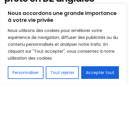
Mis en ligne par
AFRICASPORT
Nous accordons une grande importance
A
A
à votre vie privée
9 juillet 2024
Temps de lecture:1 min read
Nous utilisons des cookies pour améliorer votre
expérience de navigation, diffuser des publicités ou du
contenu personnalisés et analyser notre trafic. En
cliquant sur "Tout accepter", vous consentez à notre
utilisation des cookies.
FR
Personnaliser
Tout rejeter
Accepter tout
1.5k
PARTAGE
Lié à Toulouse jusqu’au 30 juin 2027, Ibrahim
Cissoko (21 ans) quitte le Football Club Toulouse