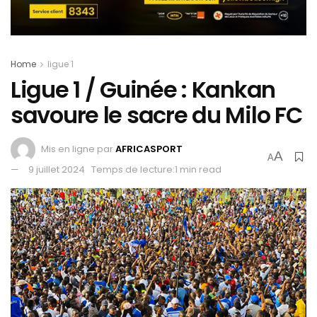
Home
ligue 1
Ligue 1 / Guinée : Kankan
savoure le sacre du Milo FC
Mis en ligne par
AFRICASPORT
A
A
9 juillet 2024
Temps de lecture:1 min read