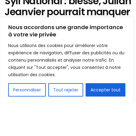
Syli National : blessé, Julian
Jeanvier pourrait manquer
le prochain
Nous accordons une grande importance
rassemblement
à votre vie privée
Nous utilisons des cookies pour améliorer votre
Mis en ligne par
AFRICASPORT
A
A
expérience de navigation, diffuser des publicités ou du
19 avril 2024
Temps de lecture:1 min read
contenu personnalisés et analyser notre trafic. En
cliquant sur "Tout accepter", vous consentez à notre
utilisation des cookies.
FR
Personnaliser
Tout rejeter
Accepter tout