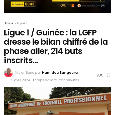
Home
ligue 1
Ligue 1 / Guinée : la LGFP
dresse le bilan chiffré de la
phase aller, 214 buts
inscrits…
Mis en ligne par
Hamidou Bangoura
A
A
19 avril 2024
Temps de lecture:2 minutes