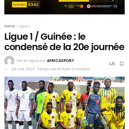
Home
ligue 1
Ligue 1 / Guinée : le
condensé de la 20e journée
Mis en ligne par
AFRICASPORT
A
A
29 mai 2024
Temps de lecture:2 minutes