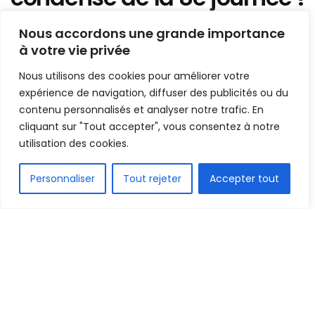
Mis en ligne par
AFRICASPORT
Nous accordons une grande importance
A
A
à votre vie privée
29 mai 2024
Temps de lecture:1 min read
Nous utilisons des cookies pour améliorer votre
expérience de navigation, diffuser des publicités ou du
contenu personnalisés et analyser notre trafic. En
cliquant sur "Tout accepter", vous consentez à notre
utilisation des cookies.
FR
Personnaliser
Tout rejeter
Accepter tout
1.5k
PARTAGE
La suite et fin de la 8e journée s’est jouée hier
mardi. Un seul match était à l’affiche : Foot-Elite