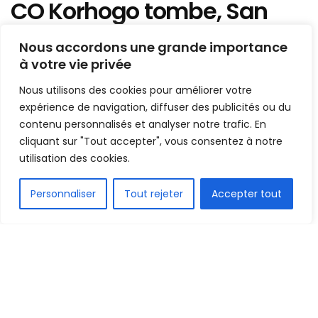
CO Korhogo tombe, San
Pedro nouveau leader
Nous accordons une grande importance
à votre vie privée
Mis en ligne par
AFRICASPORT
A
A
Nous utilisons des cookies pour améliorer votre
3 novembre 2025
Temps de lecture:2 minutes
expérience de navigation, diffuser des publicités ou du
contenu personnalisés et analyser notre trafic. En
cliquant sur "Tout accepter", vous consentez à notre
utilisation des cookies.
FR
Personnaliser
Tout rejeter
Accepter tout
1.5k
PARTAGE
Coup d’arrêt pour le COK ! Invaincu depuis cinq