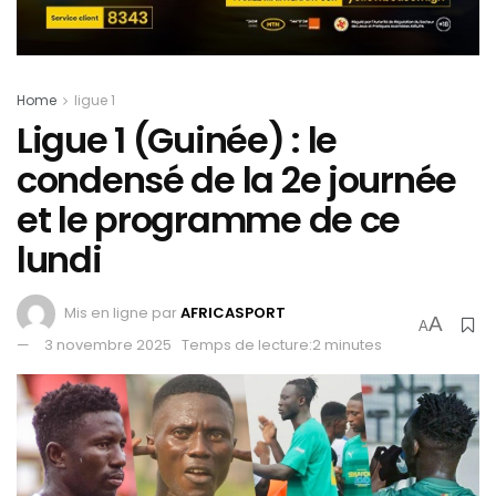
Home
ligue 1
Ligue 1 (Guinée) : le
condensé de la 2e journée
et le programme de ce
lundi
Mis en ligne par
AFRICASPORT
A
A
3 novembre 2025
Temps de lecture:2 minutes