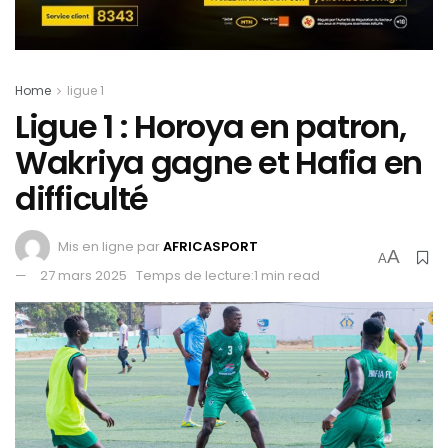
Home
ligue 1
Ligue 1 : Horoya en patron,
Wakriya gagne et Hafia en
difficulté
Mis en ligne par
AFRICASPORT
A
A
27 mars 2025
Temps de lecture:1 min read