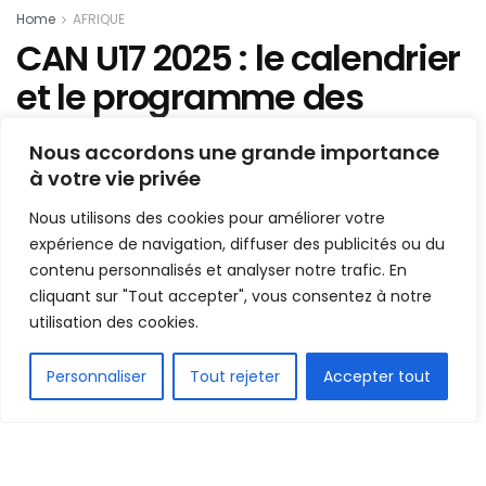
Home
AFRIQUE
CAN U17 2025 : le calendrier
et le programme des
matchs de poules
Nous accordons une grande importance
à votre vie privée
Mis en ligne par
AFRICASPORT
A
A
Nous utilisons des cookies pour améliorer votre
27 mars 2025
Temps de lecture:1 min read
expérience de navigation, diffuser des publicités ou du
contenu personnalisés et analyser notre trafic. En
cliquant sur "Tout accepter", vous consentez à notre
utilisation des cookies.
FR
Personnaliser
Tout rejeter
Accepter tout