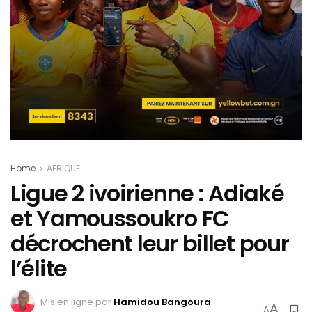
Home
AFRIQUE
Ligue 2 ivoirienne : Adiaké
et Yamoussoukro FC
décrochent leur billet pour
l’élite
Mis en ligne par
Hamidou Bangoura
A
A