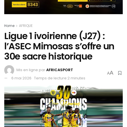
Home
AFRIQUE
Ligue 1 ivoirienne (J27) :
l’ASEC Mimosas s’offre un
30e sacre historique
Mis en ligne par
AFRICASPORT
A
A
6 mai 2026
Temps de lecture:2 minutes