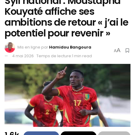
Syli national : Moustapha
Kouyaté affiche ses
ambitions de retour « j’ai le
potentiel pour revenir »
Mis en ligne par
Hamidou Bangoura
A
A
4 mai 2026
Temps de lecture:1 min read