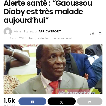
Alerte santé : “Gaoussou
Diaby est très malade
aujourd’hui”
Mis en ligne par
AFRICASPORT
A
A
4 mai 2026
Temps de lecture:1 min read
1.6k
PARTAGE