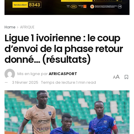
Home
AFRIQUE
Ligue 1 ivoirienne : le coup
d’envoi de la phase retour
donné… (résultats)
Mis en ligne par
AFRICASPORT
A
A
3 février 2025
Temps de lecture:1 min read