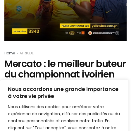
Home
AFRIQUE
Mercato : le meilleur buteur
du championnat ivoirien
signe en Algérie à la JS
Nous accordons une grande importance
Saoura
à votre vie privée
Nous utilisons des cookies pour améliorer votre
Mis en ligne par
AFRICASPORT
A
A
expérience de navigation, diffuser des publicités ou du
2 février 2025
Temps de lecture:1 min read
contenu personnalisés et analyser notre trafic. En
cliquant sur "Tout accepter", vous consentez à notre