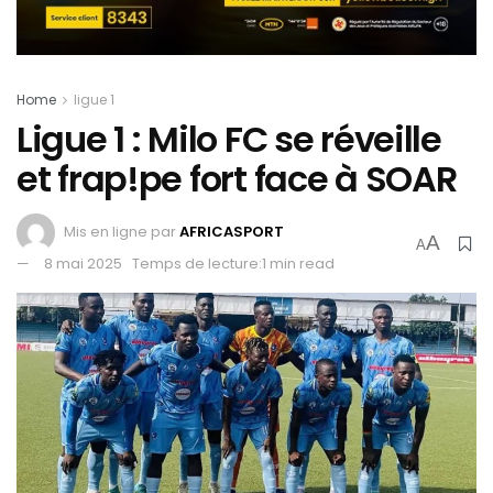
Home
ligue 1
Ligue 1 : Milo FC se réveille
et frap!pe fort face à SOAR
Mis en ligne par
AFRICASPORT
A
A
8 mai 2025
Temps de lecture:1 min read