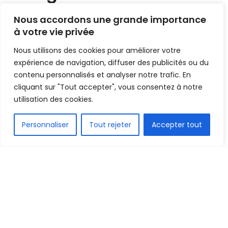
en écartant l’Italie !
Nous accordons une grande importance
à votre vie privée
Mis en ligne par
AFRICASPORT
A
A
Nous utilisons des cookies pour améliorer votre
8 mai 2025
Temps de lecture:1 min read
expérience de navigation, diffuser des publicités ou du
contenu personnalisés et analyser notre trafic. En
cliquant sur "Tout accepter", vous consentez à notre
utilisation des cookies.
FR
Personnaliser
Tout rejeter
Accepter tout
1.5k
PARTAGE
Les Lions du Sénégal de football de plage se sont
qualifiés pour les demi-finales du Mondial de