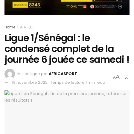
Home
AFRIQUE
Ligue 1/Sénégal : le
condensé complet de la
journée 6 jouée ce samedi !
Mis en ligne par
AFRICASPORT
A
A
19 novembre 2022
Temps de lecture:1 min read