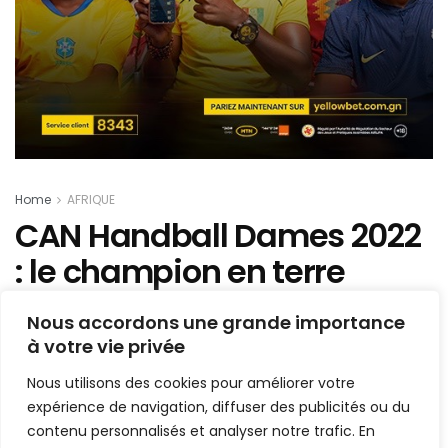
Home
AFRIQUE
CAN Handball Dames 2022
: le champion en terre
sénégalaise connu !
Nous accordons une grande importance
à votre vie privée
Mis en ligne par
AFRICASPORT
A
A
Nous utilisons des cookies pour améliorer votre
19 novembre 2022
Temps de lecture:1 min read
expérience de navigation, diffuser des publicités ou du
contenu personnalisés et analyser notre trafic. En