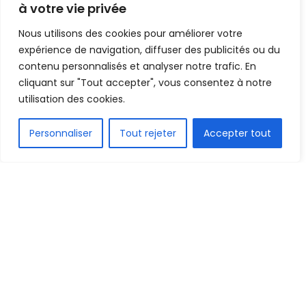
à votre vie privée
Mis en ligne par
AFRICASPORT
A
A
Nous utilisons des cookies pour améliorer votre
14 janvier 2023
Temps de lecture:1 min read
expérience de navigation, diffuser des publicités ou du
contenu personnalisés et analyser notre trafic. En
cliquant sur "Tout accepter", vous consentez à notre
utilisation des cookies.
FR
Personnaliser
Tout rejeter
Accepter tout
1.6k
PARTAGE
Après le match d’ouverture hier vendredi 13 janvier
soldé par la courte victoire des fennecs locaux sur
la Libye 1-0, le programme du chan suit son cours
normal ce samedi avec trois affiches au menu.