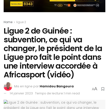
Home
ligue 2
Ligue 2 de Guinée :
subvention, ce qui va
changer, le président de la
Ligue pro fait le point dans
une interview accordée à
Africasport (vidéo)
Mis en ligne par
Hamidou Bangoura
A
A
14 janvier 2023
Temps de lecture:1 min read