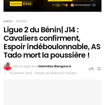
Home
AFRIQUE
Ligue 2 du Bénin| J14 :
Cavaliers confirment,
Espoir indéboulonnable, AS
Tado mort la poussière !
Mis en ligne par
Hamidou Bangoura
A
A
20 janvier 2020
Temps de lecture:2 minutes