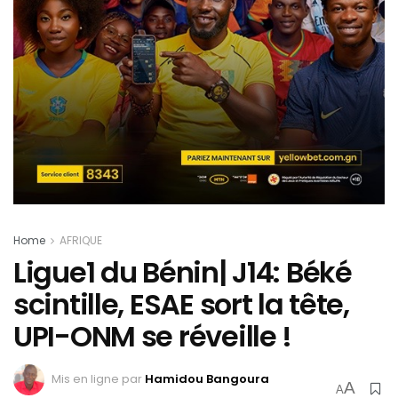
Home
AFRIQUE
Ligue1 du Bénin| J14: Béké
scintille, ESAE sort la tête,
UPI-ONM se réveille !
Mis en ligne par
Hamidou Bangoura
A
A