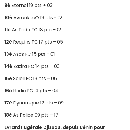
9è
Éternel 19 pts + 03
10è
AvrankouO 19 pts -02
11è
As Tado FC 18 pts -02
12è
Requins FC 17 pts – 05
13è
Asos FC 15 pts – 01
14è
Zazira FC 14 pts – 03
15è
Soleil FC 13 pts – 06
16è
Hodio FC 13 pts – 04
17è
Dynamique 12 pts – 09
18è
As Police 09 pts – 17
Evrard Fugérale Djissou, depuis Bénin pour