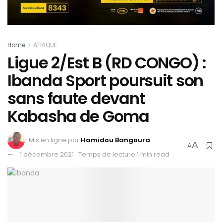
Home
AFRIQUE
Ligue 2/Est B (RD CONGO) :
Ibanda Sport poursuit son
sans faute devant
Kabasha de Goma
Mis en ligne par
Hamidou Bangoura
A
A
1 décembre 2021
Temps de lecture:1 min read