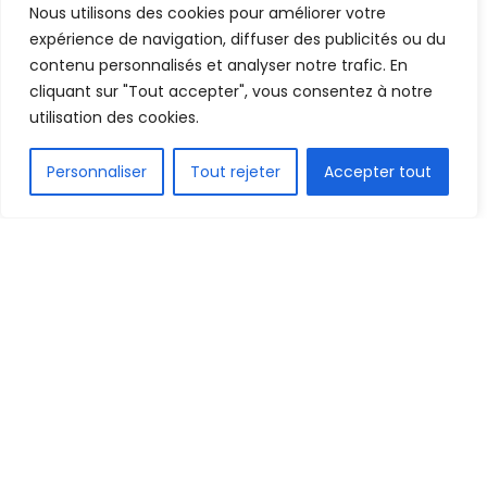
chose… », Sékou Koutoubou
Nous utilisons des cookies pour améliorer votre
Kaba
expérience de navigation, diffuser des publicités ou du
contenu personnalisés et analyser notre trafic. En
cliquant sur "Tout accepter", vous consentez à notre
Mis en ligne par
Hamidou Bangoura
A
A
utilisation des cookies.
1 décembre 2021
Temps de lecture:2 minutes
FR
Personnaliser
Tout rejeter
Accepter tout
1.5k
PARTAGE