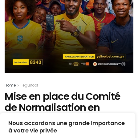
Home
Feguifoot
Mise en place du Comité
de Normalisation en
Guinée : « (…) ne nous
Nous accordons une grande importance
attendons pas à grand-
à votre vie privée