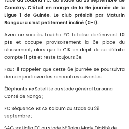
face au Loubha FC, au stade du 28 septembre de
Conakry. C’était en marge de la 6e journée de la
Ligue 1 de Guinée. Le club présidé par Maturin
Bangoura s’est petitement incliné (0-1).
Avec ce succès, Loubha FC totalise dorénavant
10
pts
et occupe provisoirement la 6e place du
classement, alors que le CIK en dépit de sa défaite
compte
11 pts
et reste toujours 3e.
Faut-il rappeler que cette 6e journée se poursuivra
demain jeudi avec les rencontres suivantes :
Éléphants
vs
Satellite au stade général Lansana
Conté de Nongo ;
FC Séquence
vs
AS Kaloum au stade du 28
septembre ;
SAG
vs
Hafia FC au stade M’Balou Mady Diakité de