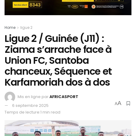
Home
ligue 2
Ligue 2 / Guinée (J11) :
Ziama s’arrache face à
Union FC, Santoba
chanceux, Séquence et
Karfamoriah dos à dos
Mis en ligne par
AFRICASPORT
A
A
6 septembre 2025
Temps de lecture:1 min read