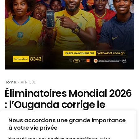
Home
AFRIQUE
Éliminatoires Mondial 2026
: l’Ouganda corrige le
Mozambique
Nous accordons une grande importance
à votre vie privée
Mis en ligne par
AFRICASPORT
A
A