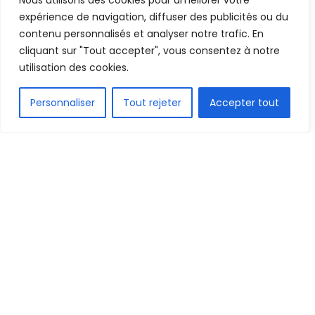
Nous utilisons des cookies pour améliorer votre
5 septembre 2025
Temps de lecture:1 min read
expérience de navigation, diffuser des publicités ou du
contenu personnalisés et analyser notre trafic. En
cliquant sur "Tout accepter", vous consentez à notre
utilisation des cookies.
FR
Personnaliser
Tout rejeter
Accepter tout
1.6k
PARTAGE
Devant son public du Mandela National Stadium
de Kampala, l’Ouganda n’a laissé aucune chance
au Mozambique en s’imposant largement (4-0),
ce vendredi soir.