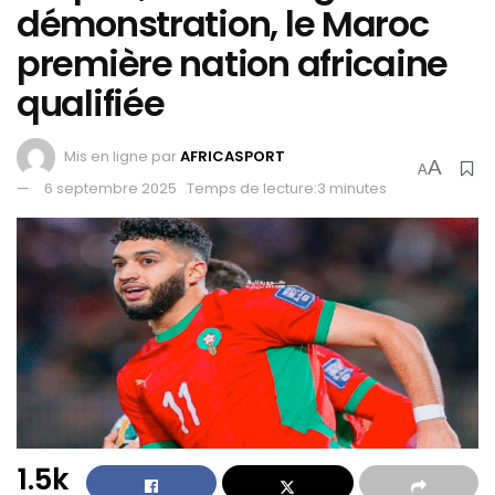
démonstration, le Maroc
première nation africaine
qualifiée
Mis en ligne par
AFRICASPORT
A
A
6 septembre 2025
Temps de lecture:3 minutes
1.5k