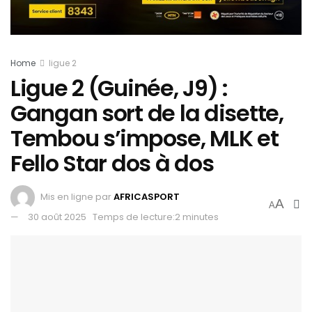
Home
ligue 2
Ligue 2 (Guinée, J9) :
Gangan sort de la disette,
Tembou s’impose, MLK et
Fello Star dos à dos
Mis en ligne par
AFRICASPORT
A
A
30 août 2025
Temps de lecture:2 minutes