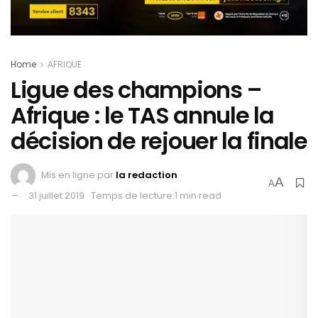
Home
AFRIQUE
Ligue des champions –
Afrique : le TAS annule la
décision de rejouer la finale
Mis en ligne par
la redaction
A
A
31 juillet 2019
Temps de lecture:1 min read