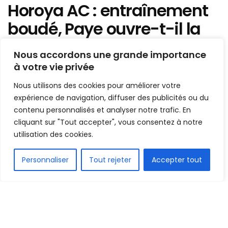
Horoya AC : entraînement
boudé, Paye ouvre-t-il la
porte à un départ ?
Nous accordons une grande importance
à votre vie privée
Mis en ligne par
Hamidou Bangoura
A
A
Nous utilisons des cookies pour améliorer votre
31 juillet 2019
Temps de lecture:2 minutes
expérience de navigation, diffuser des publicités ou du
contenu personnalisés et analyser notre trafic. En
cliquant sur "Tout accepter", vous consentez à notre
utilisation des cookies.
FR
Personnaliser
Tout rejeter
Accepter tout