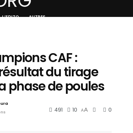
L’EDITO
AUTRES
ampions CAF :
résultat du tirage
la phase de poules
oura
491
10
0
A
A
ons