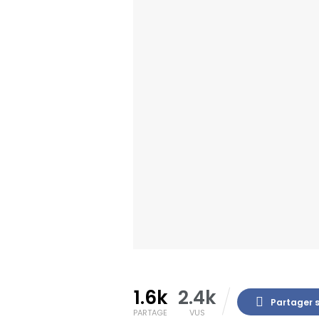
1.6k
2.4k
Partager 
PARTAGE
VUS