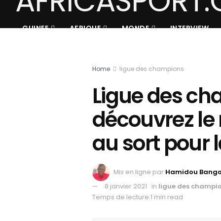
GUINEE
AFRIQUE
MONDE
INTERVIEW
Home
ligue des champions
Ligue des ch
découvrez le 
au sort pour 
Mis en ligne par
Hamidou Bang
8 janvier 2021
in
ligue des champi
Temps de lecture:1 min read