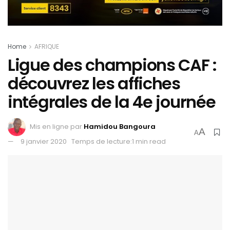
Home
AFRIQUE
Ligue des champions CAF :
découvrez les affiches
intégrales de la 4e journée
Mis en ligne par
Hamidou Bangoura
A
A
9 janvier 2020
Temps de lecture:1 min read