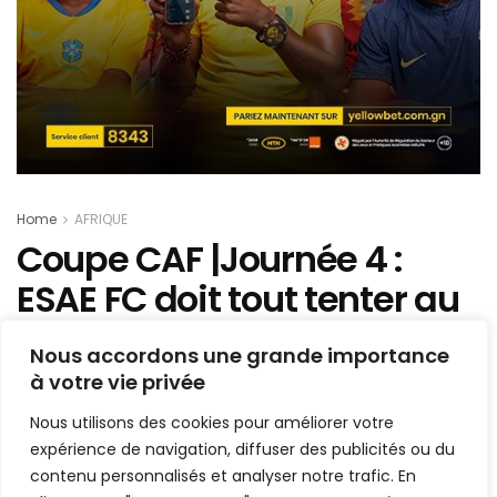
Home
AFRIQUE
Coupe CAF |Journée 4 :
ESAE FC doit tout tenter au
risque de…
Nous accordons une grande importance
à votre vie privée
Mis en ligne par
Hamidou Bangoura
A
A
Nous utilisons des cookies pour améliorer votre
9 janvier 2020
Temps de lecture:1 min read
expérience de navigation, diffuser des publicités ou du
contenu personnalisés et analyser notre trafic. En