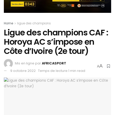
Home
ligue des champions
Ligue des champions CAF :
Horoya AC s’impose en
Côte d’Ivoire (2e tour)
Mis en ligne par
AFRICASPORT
A
A
9 octobre 2022
Temps de lecture:1 min read