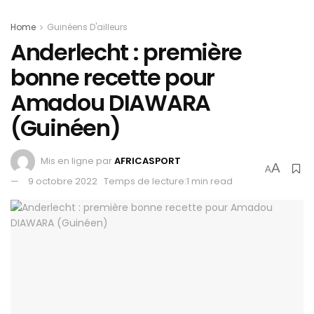
Home
Guinéens D'ailleurs
Anderlecht : première
bonne recette pour
Amadou DIAWARA
(Guinéen)
Mis en ligne par
AFRICASPORT
A
A
9 octobre 2022
Temps de lecture:1 min read