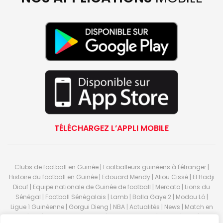
TÉLÉCHARGEZ L’APPLI MOBILE
Clubs de football en Guinée | Footballeurs guinéens à l'étranger |
Histoire du football en Guinée | Edouard Mendy | Aliou Cissé | El Hadji
Diouf | Equipe nationale de Guinée de football | Mercato | Lions du
Sénégal | Football Sénégalais | Lamb | Balla Gaye 2 | Modou Lô |
Ligue 1 Guinéenne | Gorgui Dieng | NBA | Actualités | News | Match en
direct | But | Actualité au Guinée | Premier League | Ligue 1 | Liga | Serie