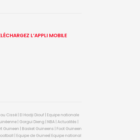
ÉLÉCHARGEZ L’APPLI MOBILE
ou Cissé | El Hadji Diouf | Equipe nationale
inéenne | Gorgui Dieng | NBA | Actualités |
Sport Guineen | Basket Guineens | Foot Guineen
otball | Equipe de Guinee| Equipe national