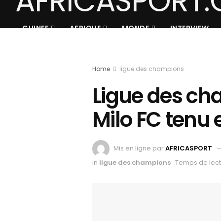
GUINEE
AFRIQUE
MONDE
INTERVIEW
Home
ligue des champions
Ligue des ch
Milo FC tenu
Mis en ligne par
AFRICASPORT
in
ligue des champions
Temps de lect