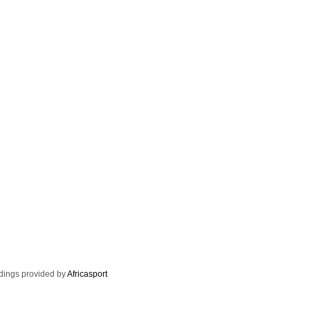
dings provided by
Africasport