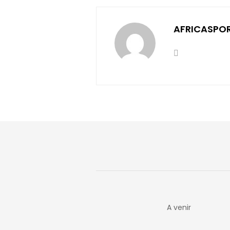
AFRICASPO
A venir