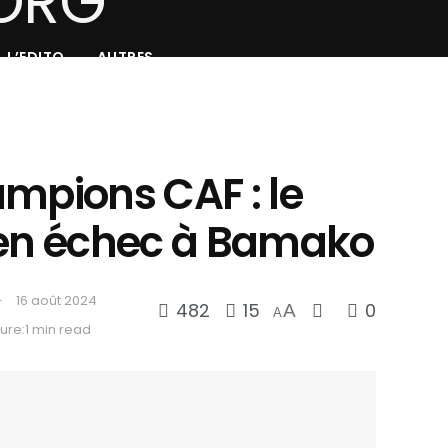
L’EDITO
AUTRES
ampions CAF : le
 en échec à Bamako
16 août 2024
482
15
0
A
A
ure:1 min read