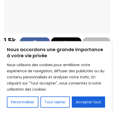
1.5k
PARTAGE
Nous accordons une grande importance
USM Alger a de nouveau inscrit son nom au
à votre vie privée
palmarès de la Coupe de la CAF. Le club algérois a
Nous utilisons des cookies pour améliorer votre
décroché, samedi soir au Caire, le deuxième
expérience de navigation, diffuser des publicités ou du
trophée continental de son histoire dans la
contenu personnalisés et analyser notre trafic. En
compétition, après son premier sacre en 2023, au
cliquant sur "Tout accepter", vous consentez à notre
terme d’une finale irrespirable face à Zamalek SC.
utilisation des cookies.
Battue (1-0) lors de la manche aller, la formation
FR
Personnaliser
Tout rejeter
Accepter tout
égyptienne a réussi à refaire son retard au stade
international du Caire en s’imposant sur le même