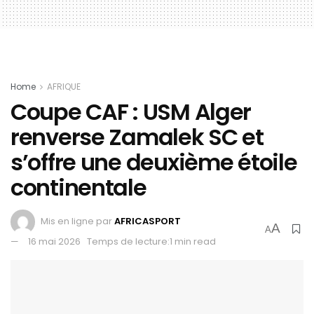
Home
AFRIQUE
Coupe CAF : USM Alger
renverse Zamalek SC et
s’offre une deuxième étoile
continentale
Mis en ligne par
AFRICASPORT
A
A
16 mai 2026
Temps de lecture:1 min read