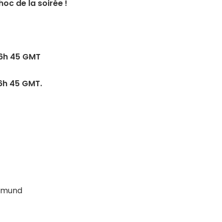
hoc de la soirée !
6h 45 GMT
6h 45 GMT.
rtmund