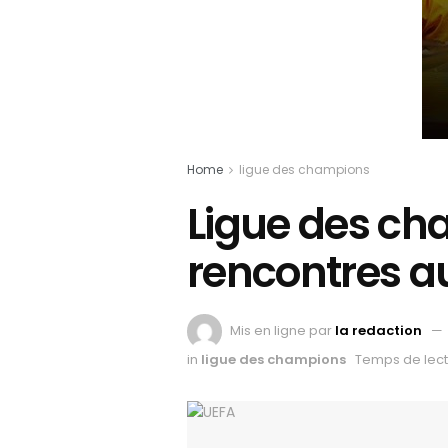
Home
ligue des champions
Ligue des ch
rencontres a
Mis en ligne par
la redaction
in
ligue des champions
Temps de lect