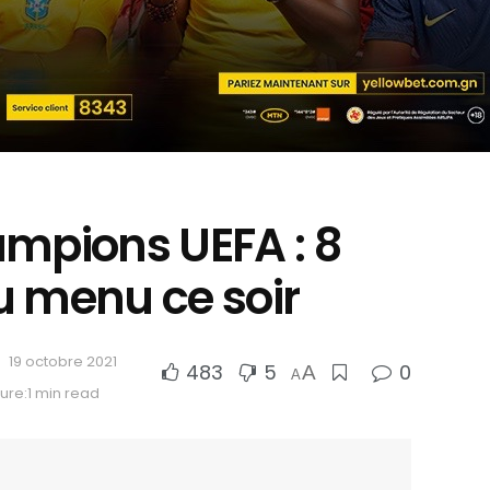
ampions UEFA : 8
u menu ce soir
19 octobre 2021
483
5
0
A
A
ure:1 min read