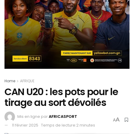
Home
AFRIQUE
CAN U20 : les pots pour le
tirage au sort dévoilés
Mis en ligne par
AFRICASPORT
A
A
11 février 2025
Temps de lecture:2 minutes