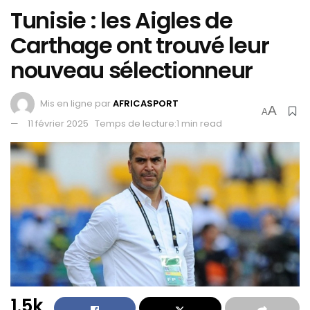
Tunisie : les Aigles de
Carthage ont trouvé leur
nouveau sélectionneur
Mis en ligne par
AFRICASPORT
A
A
11 février 2025
Temps de lecture:1 min read
1.5k