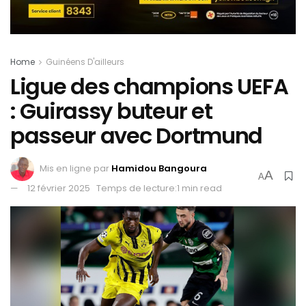
Home
Guinéens D'ailleurs
Ligue des champions UEFA
: Guirassy buteur et
passeur avec Dortmund
Mis en ligne par
Hamidou Bangoura
A
A
12 février 2025
Temps de lecture:1 min read