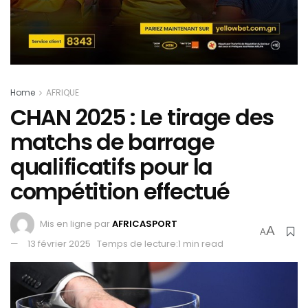
Home
AFRIQUE
CHAN 2025 : Le tirage des
matchs de barrage
qualificatifs pour la
compétition effectué
Mis en ligne par
AFRICASPORT
A
A
13 février 2025
Temps de lecture:1 min read