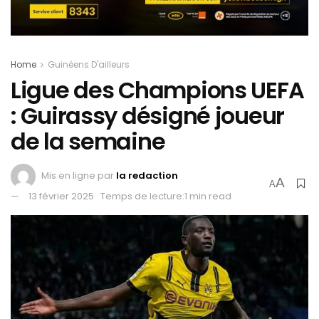
Home
Guinéens D'ailleurs
Ligue des Champions UEFA
: Guirassy désigné joueur
de la semaine
Mis en ligne par
la redaction
A
A
13 février 2025
Temps de lecture:1 min read