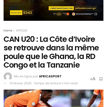
Home
AFRIQUE
CAN U20 : La Côte d’Ivoire
se retrouve dans la même
poule que le Ghana, la RD
Congo et la Tanzanie
Mis en ligne par
AFRICASPORT
A
A
13 février 2025
Temps de lecture:1 min read