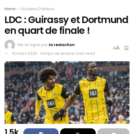
Home
Guinéens D'ailleurs
LDC : Guirassy et Dortmund
en quart de finale !
Mis en ligne par
la redaction
A
A
12 mars 2025
Temps de lecture:1 min read
1.5k