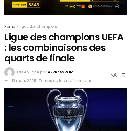
Home
ligue des champions
Ligue des champions UEFA
: les combinaisons des
quarts de finale
Mis en ligne par
AFRICASPORT
A
A
13 mars 2025
Temps de lecture:1 min read