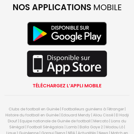
NOS APPLICATIONS
MOBILE
TÉLÉCHARGEZ L’APPLI MOBILE
Clubs de football en Guinée | Footballeurs guinéens à l'étranger |
Histoire du football en Guinée | Edouard Mendy | Aliou Cissé | El Hadji
Diouf | Equipe nationale de Guinée de football | Mercato | Lions du
Sénégal | Football Sénégalais | Lamb | Balla Gaye 2 | Modou Lô |
Ligue 1 Guinéenne | Gorgui Dieng | NBA | Actualités | News | Match en