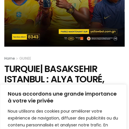
Home
GUINEE
TURQUIE| BASAKSEHIR
ISTANBUL : ALYA TOURÉ,
GUINÉEN, SIGNE DEUX ANS
Nous accordons une grande importance
ET DEMI (OFFICIEL)
à votre vie privée
Nous utilisons des cookies pour améliorer votre
Mis en ligne par
Hamidou Bangoura
A
A
expérience de navigation, diffuser des publicités ou du
24 janvier 2020
Temps de lecture:1 min read
contenu personnalisés et analyser notre trafic. En