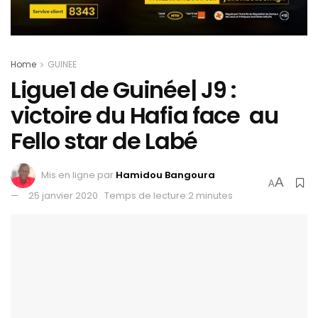
Home
GUINEE
Ligue1 de Guinée| J9 :
victoire du Hafia face au
Fello star de Labé
Mis en ligne par
Hamidou Bangoura
A
A
25 janvier 2020
Temps de lecture:2 minutes