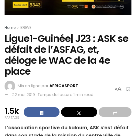
Home
BREVE
Ligue1-Guinée| J23 : ASK se
défait de l’ASFAG, et,
déloge le WAC de la 4e
place
Mis en ligne par
AFRICASPORT
A
A
22 mai 2019
Temps de lecture:1 min read
1.5k
PARTAGE
L’association sportive du kaloum, ASK s’est défait
dans son stade de la mission du centre ville de