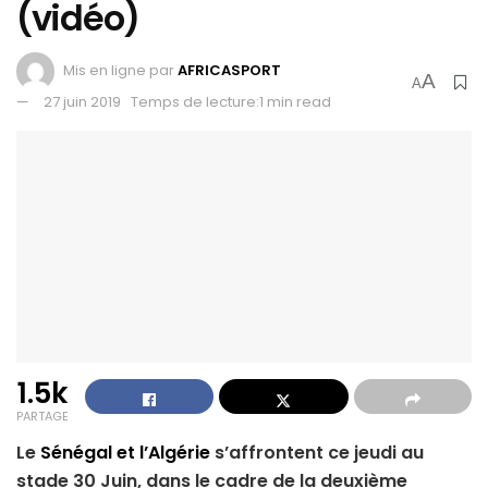
(vidéo)
Mis en ligne par
AFRICASPORT
A
A
27 juin 2019
Temps de lecture:1 min read
1.5k
PARTAGE
Le
Sénégal et l’Algérie
s’affrontent ce jeudi au
stade 30 Juin, dans le cadre de la deuxième