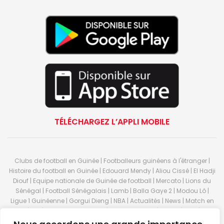
TÉLÉCHARGEZ L’APPLI MOBILE
Clubs de football en Guinée | Footballeurs guinéens à l'étranger |
Histoire du football en Guinée | Edouard Mendy | Aliou Cissé | El Hadji
Diouf | Equipe nationale de Guinée de football | Mercato | Lions du
Sénégal | Football Sénégalais | Lamb | Balla Gaye 2 | Modou Lô |
Ligue 1 Guinéenne | Gorgui Dieng | NBA | Actualités | News | Match en
direct | But | Actualité au Guinée | Premier League | Ligue 1 | Liga | Serie
A | LSFP | Conakry | Guinée | Sport Guineen | Basket Guineens | Foot