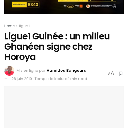
Home
ligue 1
Ligue1 Guinée : un milieu
Ghanéen signe chez
Horoya
Mis en ligne par
Hamidou Bangoura
A
A
28 juin 2019
Temps de lecture:1 min read