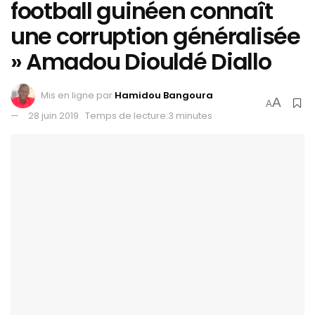
football guinéen connaît
une corruption généralisée
» Amadou Diouldé Diallo
Mis en ligne par
Hamidou Bangoura
A
A
28 juin 2019
Temps de lecture:3 minutes