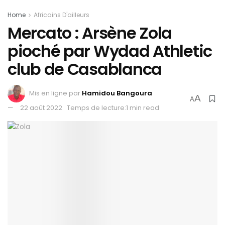
Home
Africains D'ailleurs
Mercato : Arsène Zola
pioché par Wydad Athletic
club de Casablanca
Mis en ligne par
Hamidou Bangoura
A
A
22 août 2022
Temps de lecture:1 min read