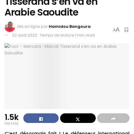
Tisserand s’en va en
Arabie Saoudite
Mis en ligne par
Hamidou Bangoura
A
A
22 août 2022
Temps de lecture:1 min read
1.5k
PARTAGE
C’est désormais fait ! Le défenseur international