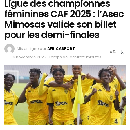
Ligue des championnes
féminines CAF 2025 : l’Asec
Mimosas valide son billet
pour les demi-finales
Mis en ligne par
AFRICASPORT
A
A
16 novembre 2025
Temps de lecture:2 minutes