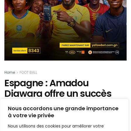
Home
FOOT BALL
Espagne : Amadou
Diawara offre un succès
précieux au CD Leganés
Nous accordons une grande importance
à votre vie privée
Mis en ligne par
AFRICASPORT
A
A
Nous utilisons des cookies pour améliorer votre
16 novembre 2025
Temps de lecture:1 min read