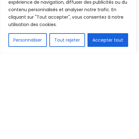
expérience de navigation, diffuser des publicités ou du
contenu personnalisés et analyser notre trafic. En
cliquant sur "Tout accepter", vous consentez à notre
utilisation des cookies.
FR
Personnaliser
Tout rejeter
Accepter tout
1.5k
PARTAGE
En déplacement sur la pelouse de l’AD Ceuta ce
dimanche 16 novembre 2025, le CD Leganés a
décroché une victoire importante (1-2), grâce à
une réalisation du milieu guinéen Amadou
Diawara, lors de la 16ᵉ journée de Liga 2.
Aligné d’entrée, l’ancien joueur de Naples a fait la