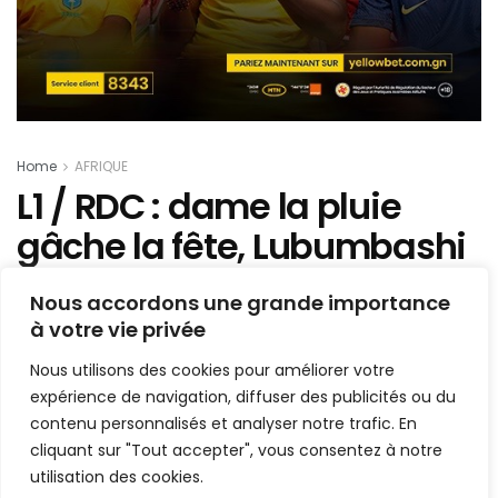
Home
AFRIQUE
L1 / RDC : dame la pluie
gâche la fête, Lubumbashi
Sport – V.club interrompu
Nous accordons une grande importance
et reprogrammé
à votre vie privée
Nous utilisons des cookies pour améliorer votre
Mis en ligne par
AFRICASPORT
A
A
expérience de navigation, diffuser des publicités ou du
6 décembre 2021
Temps de lecture:1 min read
contenu personnalisés et analyser notre trafic. En
cliquant sur "Tout accepter", vous consentez à notre
utilisation des cookies.