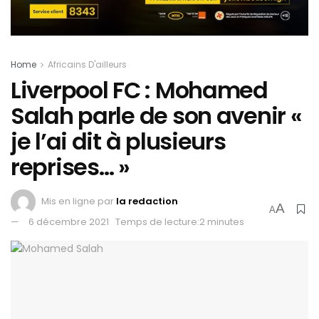
Home
Africains D'ailleurs
Liverpool FC : Mohamed
Salah parle de son avenir «
je l’ai dit à plusieurs
reprises… »
Mis en ligne par
la redaction
A
A
6 décembre 2021
Temps de lecture:2 minutes