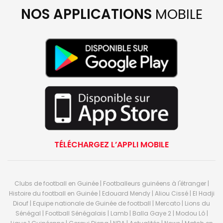
NOS APPLICATIONS
MOBILE
TÉLÉCHARGEZ L’APPLI MOBILE
Clubs de football en Guinée | Footballeurs guinéens à l'étranger |
Histoire du football en Guinée | Edouard Mendy | Aliou Cissé | El Hadji
Diouf | Equipe nationale de Guinée de football | Mercato | Lions du
Sénégal | Football Sénégalais | Lamb | Balla Gaye 2 | Modou Lô |