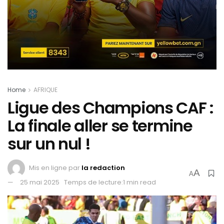
Home
AFRIQUE
Ligue des Champions CAF :
La finale aller se termine
sur un nul !
Mis en ligne par
la redaction
A
A
25 mai 2025
Temps de lecture:1 min read