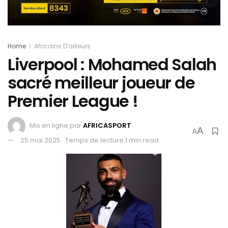
Home
Africains D'ailleurs
Liverpool : Mohamed Salah
sacré meilleur joueur de
Premier League !
Mis en ligne par
AFRICASPORT
A
A
25 mai 2025
Temps de lecture:1 min read