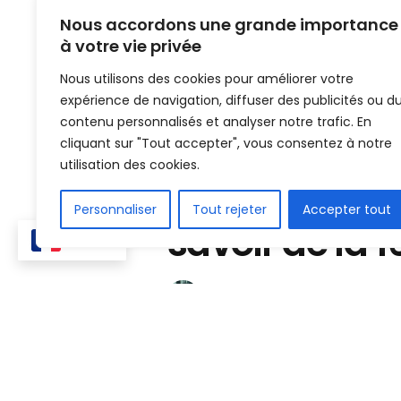
Nous accordons une grande importance
à votre vie privée
Nous utilisons des cookies pour améliorer votre
expérience de navigation, diffuser des publicités ou d
contenu personnalisés et analyser notre trafic. En
cliquant sur "Tout accepter", vous consentez à notre
Home
ligue 2
utilisation des cookies.
L2 du Sénégal:
Personnaliser
Tout rejeter
Accepter tout
savoir de la 1
FR
Mis en ligne par
kaba Paparasi 
4 avril 2022
in
ligue 2
,
Sénégal
Temps de lecture:1 min read