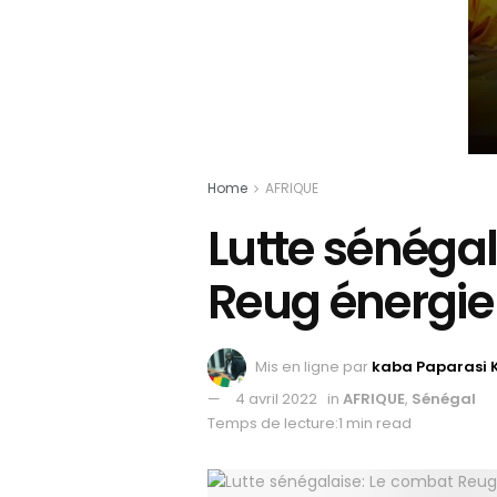
Home
AFRIQUE
Lutte sénéga
Reug énergie v
Mis en ligne par
kaba Paparasi 
4 avril 2022
in
AFRIQUE
,
Sénégal
Temps de lecture:1 min read