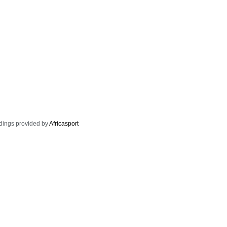
dings provided by
Africasport