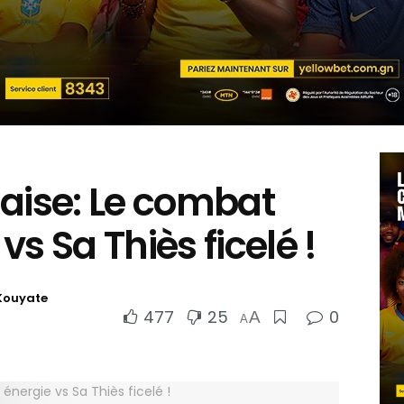
laise: Le combat
s Sa Thiès ficelé !
Kouyate
477
25
0
A
A