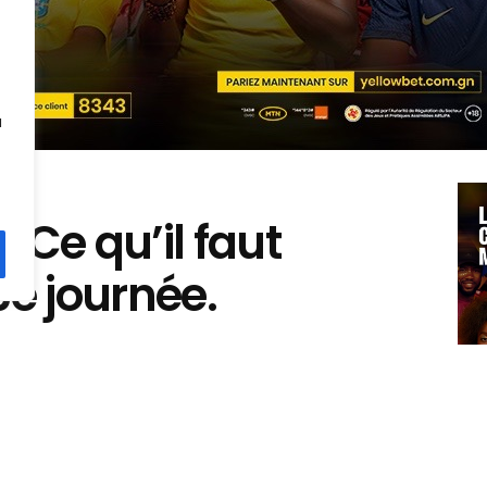
u
 Ce qu’il faut
6e journée.
Kouyate
487
5
0
A
A