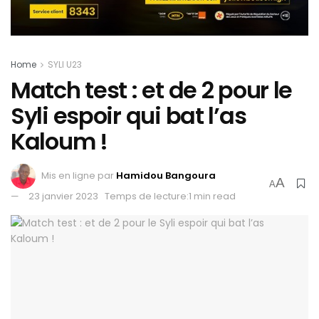
Home
SYLI U23
Match test : et de 2 pour le
Syli espoir qui bat l’as
Kaloum !
Mis en ligne par
Hamidou Bangoura
A
A
23 janvier 2023
Temps de lecture:1 min read