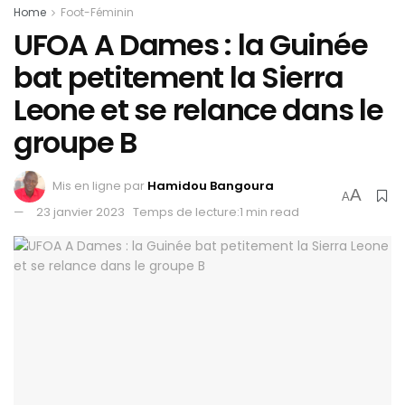
Home
Foot-Féminin
UFOA A Dames : la Guinée
bat petitement la Sierra
Leone et se relance dans le
groupe B
Mis en ligne par
Hamidou Bangoura
A
A
23 janvier 2023
Temps de lecture:1 min read