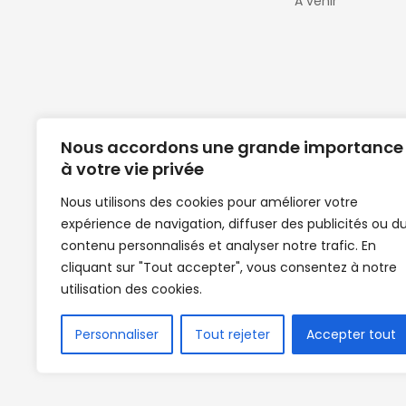
A venir
Nous accordons une grande importance
à votre vie privée
Nous utilisons des cookies pour améliorer votre
expérience de navigation, diffuser des publicités ou d
Clubs de football en Guinée | Footballeurs 
contenu personnalisés et analyser notre trafic. En
de Guinée de football | Mercato | Lions du
cliquant sur "Tout accepter", vous consentez à notre
News | Match en direct | But | Actualité au G
utilisation des cookies.
| Handball Guinee | Match Guinee | Champi
de Guinée | Senegal Equipe | Guinée | Le Se
en direct | Boxe | Sénégal Dakar | La Guin
Personnaliser
Tout rejeter
Accepter tout
Africasport | Clubs de football guinée