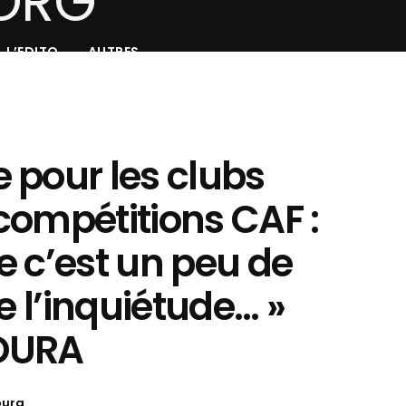
L’EDITO
AUTRES
 pour les clubs
compétitions CAF :
e c’est un peu de
e l’inquiétude… »
OURA
oura