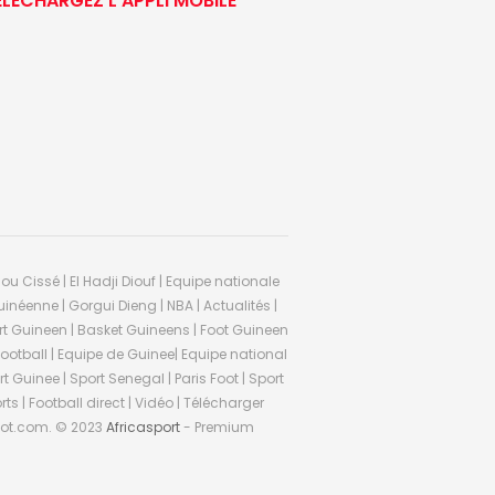
ÉLÉCHARGEZ L’APPLI MOBILE
ou Cissé | El Hadji Diouf | Equipe nationale
inéenne | Gorgui Dieng | NBA | Actualités |
Sport Guineen | Basket Guineens | Foot Guineen
otball | Equipe de Guinee| Equipe national
 Guinee | Sport Senegal | Paris Foot | Sport
rts | Football direct | Vidéo | Télécharger
ifoot.com. © 2023
Africasport
- Premium