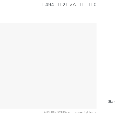
494
21
0
A
A
Stan
LAPPE BANGOURA, entraineur Syli local