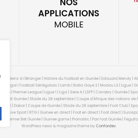
NOS
T
APPLICATIONS
MOBILE
u
guinéens à l'étranger | Histoire du football en Guinée | Edouard Mendy | Ali
 Sénégal | Football Sénégalais | Lamb | Balla Gaye 2 | Modou Lô | Ligue 1 Gu
uinée | Premier League | Ligue 1 | Liga | Serie A | LSFP | Conakry | Guinée | 
onnat Guinée | Stade du 28 septembre | Coupe d'Afrique des nations de fo
negal | Dakar | Coupe de Guinée | Stade du 28 septembre | Foot Club | Sport
ée | Live Sport | RTG | Guinee en direct | Foot en direct | Foot direct | Eurospo
ns | Premier Bet Guinée | Guinee game | Pronostic | Pari foot Guinée | Fegu
WordPress news & magazine theme by
Confordev
.