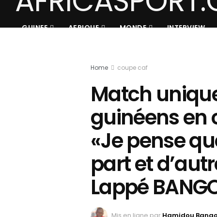
GUINEE
AFRIQUE
MONDE
INTERVIEW
Home
coupe caf
Match unique
guinéens en 
«Je pense qu
part et d’autr
Lappé BANG
Mis en ligne par
Hamidou Bang