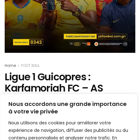
Home
FOOT BALL
Ligue 1 Guicopres :
Karfamoriah FC – AS
Kaloum, un duel annoncé
Nous accordons une grande importance
en conférence de presse
à votre vie privée
Nous utilisons des cookies pour améliorer votre
Mis en ligne par
AFRICASPORT
A
A
expérience de navigation, diffuser des publicités ou du
23 mars 2026
Temps de lecture:3 minutes
contenu personnalisés et analyser notre trafic. En