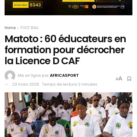
Home
FOOT BALL
Matoto : 60 éducateurs en
formation pour décrocher
la Licence D CAF
Mis en ligne par
AFRICASPORT
A
A
23 mars 2026
Temps de lecture:2 minutes