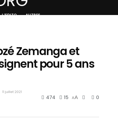
L’EDITO
AUTRES
ozé Zemanga et
signent pour 5 ans
11 juillet 2021
474
15
0
A
A