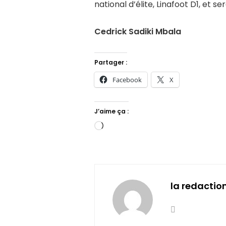
national d’élite, Linafoot D1, et s
Cedrick Sadiki Mbala
Partager :
Facebook
X
J’aime ça :
Chargement…
la redactio