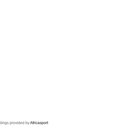
dings provided by
Africasport