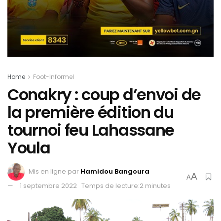
Home
Foot-Informel
Conakry : coup d’envoi de
la première édition du
tournoi feu Lahassane
Youla
Mis en ligne par
Hamidou Bangoura
A
A
1 septembre 2022
Temps de lecture:2 minutes