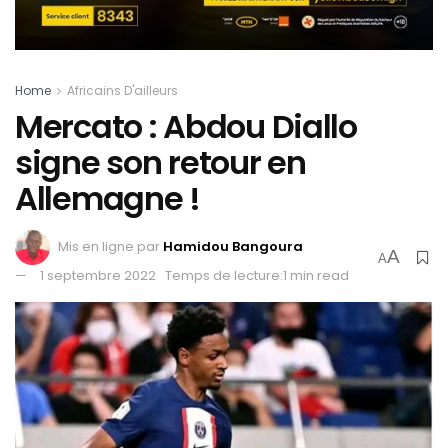
Home
Africains D'ailleurs
Mercato : Abdou Diallo
signe son retour en
Allemagne !
Mis en ligne par
Hamidou Bangoura
A
A
1 septembre 2022
Temps de lecture:1 min read