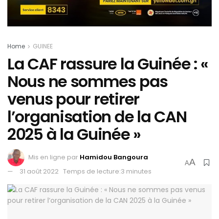
Home
GUINEE
La CAF rassure la Guinée : «
Nous ne sommes pas
venus pour retirer
l’organisation de la CAN
2025 à la Guinée »
Mis en ligne par
Hamidou Bangoura
A
A
31 août 2022
Temps de lecture:3 minutes