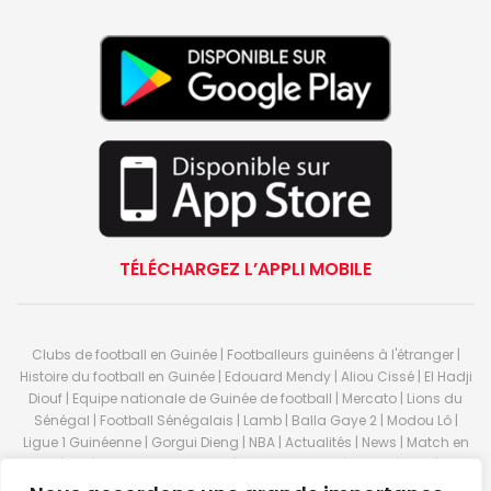
TÉLÉCHARGEZ L’APPLI MOBILE
Clubs de football en Guinée | Footballeurs guinéens à l'étranger |
Histoire du football en Guinée | Edouard Mendy | Aliou Cissé | El Hadji
Diouf | Equipe nationale de Guinée de football | Mercato | Lions du
Sénégal | Football Sénégalais | Lamb | Balla Gaye 2 | Modou Lô |
Ligue 1 Guinéenne | Gorgui Dieng | NBA | Actualités | News | Match en
direct | But | Actualité au Guinée | Premier League | Ligue 1 | Liga | Serie
A | LSFP | Conakry | Guinée | Sport Guineen | Basket Guineens | Foot