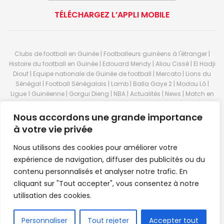
TÉLÉCHARGEZ L’APPLI MOBILE
Clubs de football en Guinée | Footballeurs guinéens à l'étranger |
Histoire du football en Guinée | Edouard Mendy | Aliou Cissé | El Hadji
Diouf | Equipe nationale de Guinée de football | Mercato | Lions du
Sénégal | Football Sénégalais | Lamb | Balla Gaye 2 | Modou Lô |
Ligue 1 Guinéenne | Gorgui Dieng | NBA | Actualités | News | Match en
direct | But | Actualité au Guinée | Premier League | Ligue 1 | Liga | Serie
A | LSFP | Conakry | Guinée | Sport Guineen | Basket Guineens | Foot
Nous accordons une grande importance
Guineen | Handball Guinee | Match Guinee | Championnat Guinée |
à votre vie privée
Stade du 28 septembre | Coupe d'Afrique des nations de football |
Equipe de Guinee| Equipe national de Guinée | Senegal Equipe |
Nous utilisons des cookies pour améliorer votre
Guinée | Le Senegal | Dakar | Coupe de Guinée | Stade du 28
expérience de navigation, diffuser des publicités ou du
septembre | Foot Club | Sport Guinee | Sport Senegal | Paris Foot |
contenu personnalisés et analyser notre trafic. En
Sport en direct | Boxe | Sénégal Dakar | La Guinée | Live Sport | RTG |
cliquant sur "Tout accepter", vous consentez à notre
Guinee en direct | Foot en direct | Foot direct | Eurosports | Football
direct | Vidéo | Télécharger Africasport | Clubs de football guinéens |
utilisation des cookies.
Premier Bet Guinée | Guinee game | Pronostic | Pari foot Guinée |
Feguifoot.com. © 2023
Africasport
- Premium WordPress news &
FR
Personnaliser
Tout rejeter
Accepter tout
magazine theme by
Confordev
.