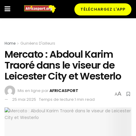
TÉLÉCHARGEZ L'APP
Home
Guinéens D'ailleurs
Mercato : Abdoul Karim
Traoré dans le viseur de
Leicester City et Westerlo
Mis en ligne par
AFRICASPORT
A
A
25 mai 2025
Temps de lecture:1 min read