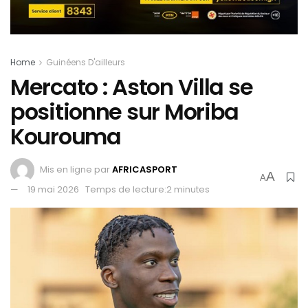
Home
Guinéens D'ailleurs
Mercato : Aston Villa se
positionne sur Moriba
Kourouma
Mis en ligne par
AFRICASPORT
A
A
19 mai 2026
Temps de lecture:2 minutes