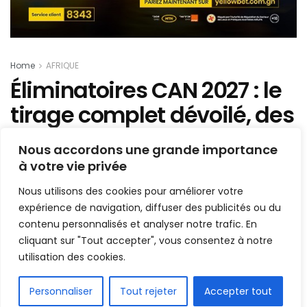
Home
AFRIQUE
Éliminatoires CAN 2027 : le
tirage complet dévoilé, des
groupes déjà sous tension
Nous accordons une grande importance
à votre vie privée
Mis en ligne par
la redaction
A
A
Nous utilisons des cookies pour améliorer votre
19 mai 2026
Temps de lecture:1 min read
expérience de navigation, diffuser des publicités ou du
contenu personnalisés et analyser notre trafic. En
cliquant sur "Tout accepter", vous consentez à notre
utilisation des cookies.
FR
Personnaliser
Tout rejeter
Accepter tout