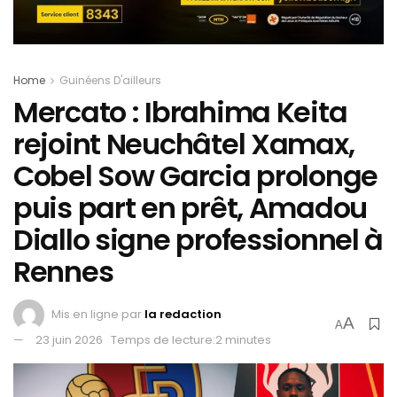
Home
Guinéens D'ailleurs
Mercato : Ibrahima Keita
rejoint Neuchâtel Xamax,
Cobel Sow Garcia prolonge
puis part en prêt, Amadou
Diallo signe professionnel à
Rennes
Mis en ligne par
la redaction
A
A
23 juin 2026
Temps de lecture:2 minutes